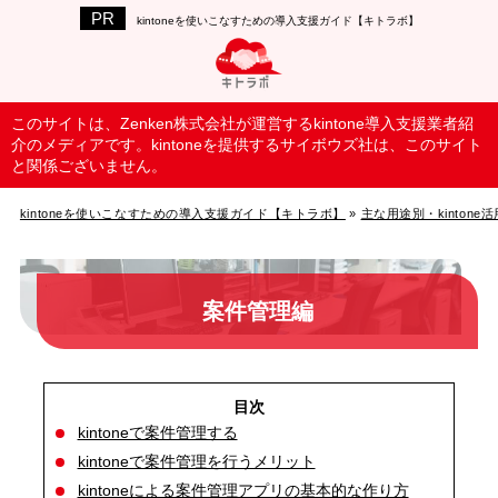
kintoneを使いこなすための導入支援ガイド【キトラボ】
このサイトは、Zenken株式会社が運営するkintone導入支援業者紹
介のメディアです。kintoneを提供するサイボウズ社は、このサイト
と関係ございません。
kintoneを使いこなすための導入支援ガイド【キトラボ】
»
主な用途別・kintone
案件管理編
kintoneで案件管理する
kintoneで案件管理を行うメリット
kintoneによる案件管理アプリの基本的な作り方