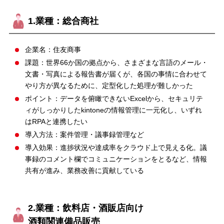
1.業種：総合商社
企業名：住友商事
課題：世界66か国の拠点から、さまざまな言語のメール・
文書・写真による報告書が届くが、各国の事情に合わせて
やり方が異なるために、定型化した処理が難しかった
ポイント：データを俯瞰できないExcelから、セキュリテ
ィがしっかりしたkintoneの情報管理に一元化し、いずれ
はRPAと連携したい
導入方法：案件管理・議事録管理など
導入効果：進捗状況や達成率をクラウド上で見える化。議
事録のコメント欄でコミュニケーションをとるなど、情報
共有が進み、業務改善に貢献している
2.業種：飲料店・酒販店向け
酒類関連備品販売