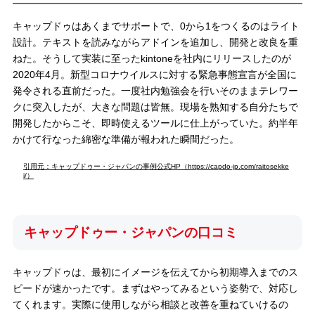
キャップドゥはあくまでサポートで、0から1をつくるのはライト
設計。テキストを読みながらアドインを追加し、開発と改良を重
ねた。そうして実装に至ったkintoneを社内にリリースしたのが
2020年4月。新型コロナウイルスに対する緊急事態宣言が全国に
発令される直前だった。一度社内勉強会を行いそのままテレワー
クに突入したが、大きな問題は皆無。現場を熟知する自分たちで
開発したからこそ、即時使えるツールに仕上がっていた。約半年
かけて行なった綿密な準備が報われた瞬間だった。
引用元：キャップドゥー・ジャパンの事例公式HP（https://capdo-jp.com/raitosekke
i/）
キャップドゥー・ジャパンの口コミ
キャップドゥは、最初にイメージを伝えてから初期導入までのス
ピードが速かったです。まずはやってみるという姿勢で、対応し
てくれます。実際に使用しながら相談と改善を重ねていけるの