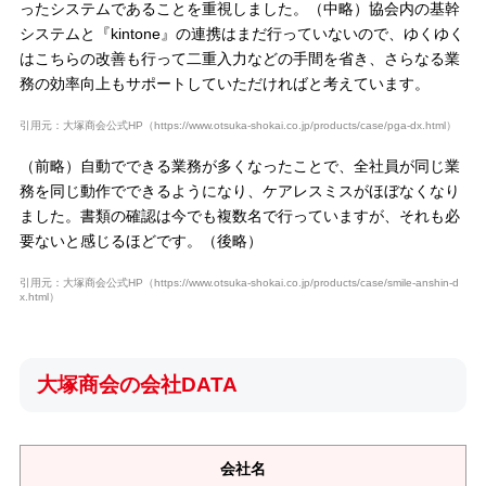
ったシステムであることを重視しました。（中略）協会内の基幹
システムと『kintone』の連携はまだ行っていないので、ゆくゆく
はこちらの改善も行って二重入力などの手間を省き、さらなる業
務の効率向上もサポートしていただければと考えています。
引用元：大塚商会公式HP（https://www.otsuka-shokai.co.jp/products/case/pga-dx.html）
（前略）自動でできる業務が多くなったことで、全社員が同じ業
務を同じ動作でできるようになり、ケアレスミスがほぼなくなり
ました。書類の確認は今でも複数名で行っていますが、それも必
要ないと感じるほどです。（後略）
引用元：大塚商会公式HP（https://www.otsuka-shokai.co.jp/products/case/smile-anshin-d
x.html）
大塚商会の会社DATA
会社名