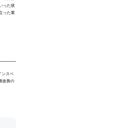
いった状
立った業
インスペ
業務改善の