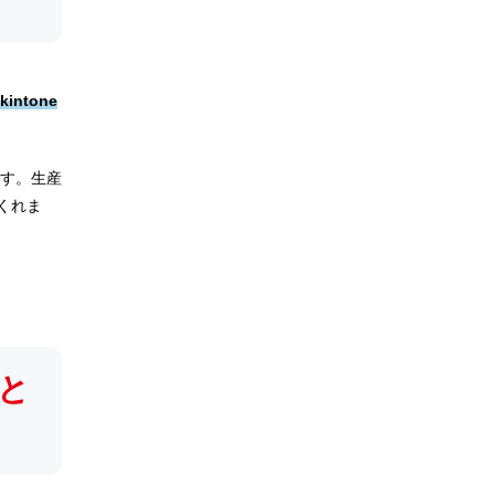
kintone
ます。生産
くれま
と