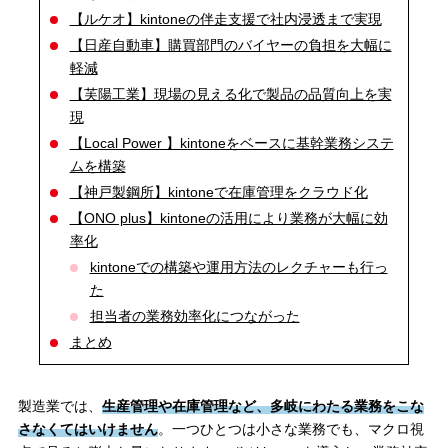
【ルケオ】kintoneの伴走支援で社内浸透まで実現
【日産自動車】購買部門のバイヤーの負担を大幅に
軽減
【芙陽工業】現場の見える化で製品の品質向上を実
現
【Local Power 】kintoneをベースに基幹業務システ
ムを構築
【神戸製鋼所】kintoneで在庫管理をクラウド化
【ONO plus】kintoneの活用により業務が大幅に効
率化
kintoneでの構築や運用方法のレクチャーも行っ
た
担当者の業務効率化につながった
まとめ
製造業では、
生産管理や在庫管理など、多岐にわたる業務をこな
さなくてはいけません
。一つひとつは小さな業務でも、マクロ視