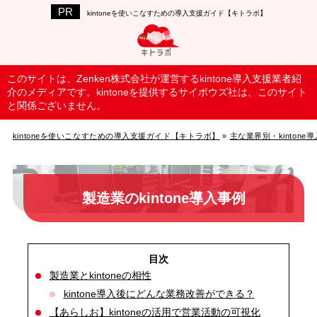
kintoneを使いこなすための導入支援ガイド【キトラボ】
このサイトは、Zenken株式会社が運営するkintone導入支援業者紹
介のメディアです。kintoneを提供するサイボウズ社は、このサイト
と関係ございません。
kintoneを使いこなすための導入支援ガイド【キトラボ】
»
主な業界別・kintone
製造業のkintone導入事例
製造業とkintoneの相性
kintone導入後にどんな業務改善ができる？
【あらしお】kintoneの活用で営業活動の可視化