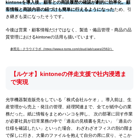
kintoneを導入後、顧客との商談履歴の確認が劇的に効率化。顧
客情報と商談内容の紐づけも簡単に行えるようになった
ため、引
き継ぎも楽になったそうです。
今後は営業・顧客情報だけではなく、製造・備品管理・商品の品
質管理におけるkintoneの活用も描いています。
参照元：クラウドラボ（https://www.e-toms.com/cloud-lab/cases/2562/）
【ルケオ】kintoneの伴走支援で社内浸透ま
で実現
光学機器製造販売をしている「株式会社ルケオ」。導入前は、生
産管理から売上・発注の管理、経理関連まで、全てが紙中心の業
務だった。紙に情報をまとめハンコを押し、 次の部署に回す作業
が必要社員が日常業務の中で「過去の見積書を見たい」「過去の
仕様を確認したい」といった場合、 わざわざオフィスの別の階ま
で探しに行き、大量のファイルを抱えて自分の席に戻り、そこか