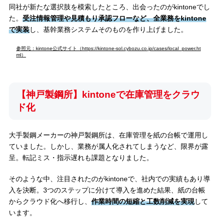
同社が新たな選択肢を模索したところ、出会ったのがkintoneでし
た。
受注情報管理や見積もり承認フローなど、全業務をkintone
で実装
し、基幹業務システムそのものを作り上げました。
参照元：kintone公式サイト（https://kintone-sol.cybozu.co.jp/cases/local_power.ht
ml）
【神戸製鋼所】kintoneで在庫管理をクラウ
ド化
大手製鋼メーカーの神戸製鋼所は、在庫管理を紙の台帳で運用し
ていました。しかし、業務が属人化されてしまうなど、限界が露
呈。転記ミス・指示遅れも課題となりました。
そのような中、注目されたのがkintoneで、社内での実績もあり導
入を決断。3つのステップに分けて導入を進めた結果、紙の台帳
からクラウド化へ移行し、
作業時間の短縮と工数削減を実現
して
います。