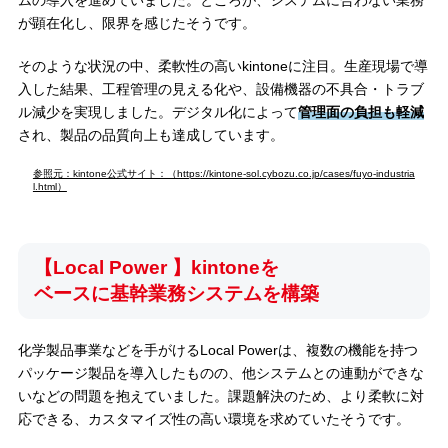
ムの導入を進めていました。ところが、システムに合わない業務
が顕在化し、限界を感じたそうです。
そのような状況の中、柔軟性の高いkintoneに注目。生産現場で導
入した結果、工程管理の見える化や、設備機器の不具合・トラブ
ル減少を実現しました。デジタル化によって
管理面の負担も軽減
され、製品の品質向上も達成しています。
参照元：kintone公式サイト：（https://kintone-sol.cybozu.co.jp/cases/fuyo-industria
l.html）
【Local Power 】kintoneを
ベースに基幹業務システムを
構築
化学製品事業などを手がけるLocal Powerは、複数の機能を持つ
パッケージ製品を導入したものの、他システムとの連動ができな
いなどの問題を抱えていました。課題解決のため、より柔軟に対
応できる、カスタマイズ性の高い環境を求めていたそうです。