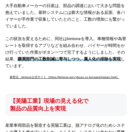
大手自動車メーカーの日産は、部品の調達において大きな問題を
抱えていました。基幹システムには膨大な情報がある反面、各バ
イヤーが手作業で収集していたとのこと。工数の増加にも繋がっ
ていました。
この状況を変えるために、同社はkintoneを導入。車種情報や為替
レートを取得するアプリなどを組み合わせ、バイヤーが時間をか
け行っていた作業がボタン一つで完了するようにしました。その
結果、
購買部門の工数削減に寄与しつつ、属人化の排除を実現
し
ています。
参照元：kintone公式サイト（https://kintone-sol.cybozu.co.jp/cases/nissan.html）
【芙陽工業】現場の見える化で
製品の品質向上を実現
産業車両部品を製造する芙陽工業は、脱アナログ化のためシステ